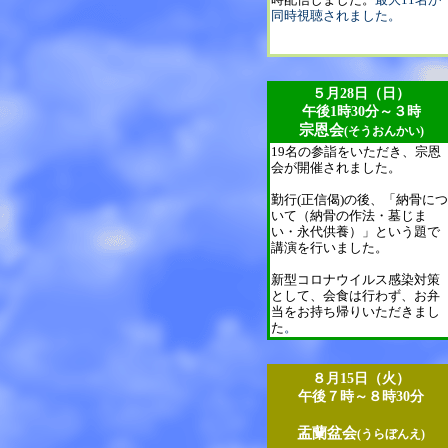
同時視聴されました。
５月28日（日）
午後1時30分～３時
宗恩会
(そうおんかい)
19名の参詣をいただき、宗恩
会が開催されました。
勤行(正信偈)の後、「納骨につ
いて（納骨の作法・墓じま
い・永代供養）」という題で
講演を行いました。
新型コロナウイルス感染対策
として、会食は行わず、お弁
当をお持ち帰りいただきまし
た
。
８月15日（火）
午後７時～８時30分
盂蘭盆会
(うらぼんえ)