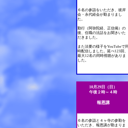
６名の参詣をいただき、彼岸
会・永代経会が勤まりまし
た。
勤行（阿弥陀経、正信偈）の
後、住職の法話をお聞きいた
だきました。
また法要の様子をYouTubeで
時配信しました。延べ123回、
最大12名の同時視聴がありま
した。
10月29日（日）
午後２時～４時
報恩講
６名の参詣と４ヶ寺の参勤を
いただき、報恩講が勤まりま