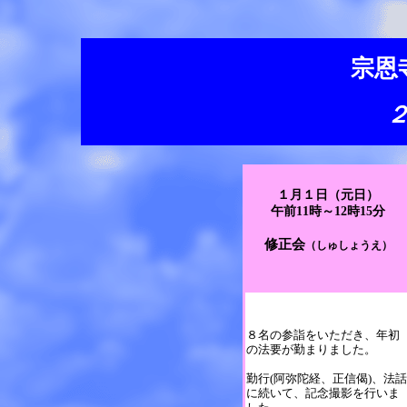
宗恩
１月１日（元日）
午前11時～12時15分
修正会
（しゅしょうえ）
８名の参詣をいただき、年初
の法要が勤まりました。
勤行(阿弥陀経、正信偈)、法話
に続いて、記念撮影を行いま