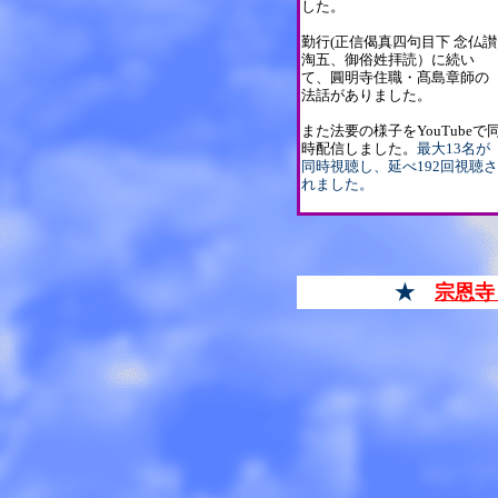
した。
勤行(正信偈真四句目下 念仏讃
淘五、御俗姓拝読）に続い
て、圓明寺住職・髙島章師の
法話がありました。
また法要の様子をYouTubeで
時配信しました。
最大13名が
同時視聴し、延べ192回視聴さ
れました。
★
宗恩寺