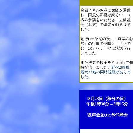
台風７号がお昼に大阪を通過
し、雨風の影響が続く中、３
名の参詣をいただき、盂蘭盆
会（お盆）の法要が勤まりま
した。
勤行(正信偈)の後、「真宗のお
盆」の行事の意味と、「たの
む一念」をテーマに法話を行
いました。
また法要の様子をYouTubeで
時配信しました。
延べ299回、
最大33名の同時視聴がありま
した。
９月23日（秋分の日）
午後1時30分～3時15分
彼岸会
永代経会
並びに