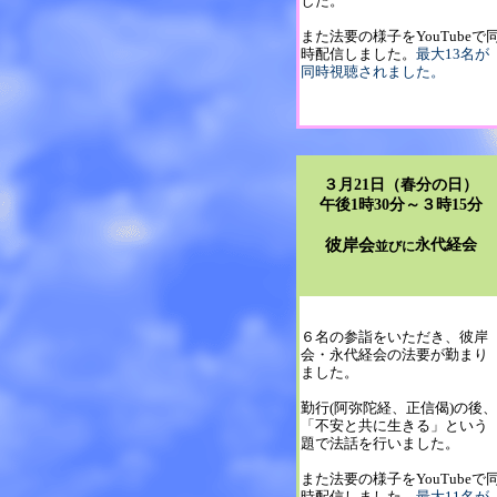
した。
また法要の様子をYouTubeで
時配信しました。
最大13名が
同時視聴されました。
３月21日（春分の日）
午後1時30分～３時15分
彼岸会
永代経会
並びに
６名の参詣をいただき、彼岸
会・永代経会の法要が勤まり
ました。
勤行(阿弥陀経、正信偈)の後、
「不安と共に生きる」という
題で法話を行いました。
また法要の様子をYouTubeで
時配信しました。
最大11名が